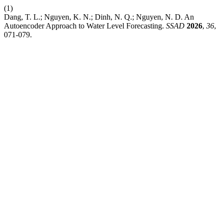
(1)
Dang, T. L.; Nguyen, K. N.; Dinh, N. Q.; Nguyen, N. D. An
Autoencoder Approach to Water Level Forecasting.
SSAD
2026
,
36
,
071-079.