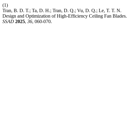
(1)
Tran, B. D. T.; Ta, D. H.; Tran, D. Q.; Vu, D. Q.; Le, T. T. N.
Design and Optimization of High-Efficiency Ceiling Fan Blades.
SSAD
2025
,
36
, 060-070.